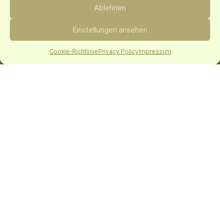
Ablehnen
Einstellungen ansehen
Cookie-Richtlinie
Privacy Policy
Impressum
IST NOCH ETWAS UNKLAR?
FAQ - Fragen & Antworten